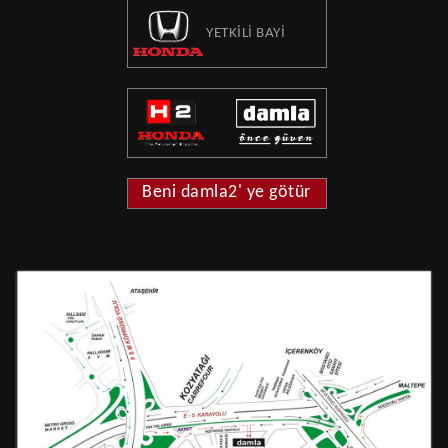
YETKİLİ BAYİ
Beni damla2' ye götür