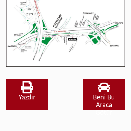
Yazdır
Beni Bu
Araca
Götür