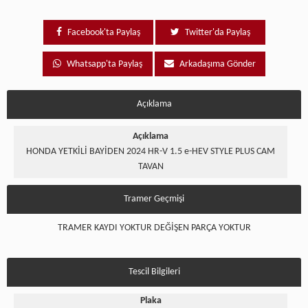
Facebook'ta Paylaş
Twitter'da Paylaş
Whatsapp'ta Paylaş
Arkadaşıma Gönder
Açıklama
Açıklama
HONDA YETKİLİ BAYİDEN 2024 HR-V 1.5 e-HEV STYLE PLUS CAM
TAVAN
Tramer Geçmişi
TRAMER KAYDI YOKTUR DEĞİŞEN PARÇA YOKTUR
Tescil Bilgileri
Plaka