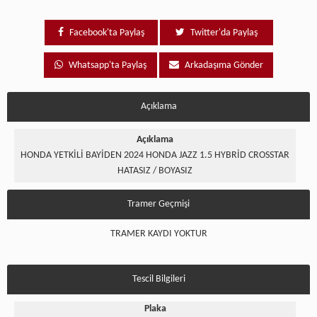
Facebook'ta Paylaş
Twitter'da Paylaş
Whatsapp'ta Paylaş
Arkadaşıma Gönder
Açıklama
Açıklama
HONDA YETKİLİ BAYİDEN 2024 HONDA JAZZ 1.5 HYBRİD CROSSTAR
HATASIZ / BOYASIZ
Tramer Geçmişi
TRAMER KAYDI YOKTUR
Tescil Bilgileri
Plaka