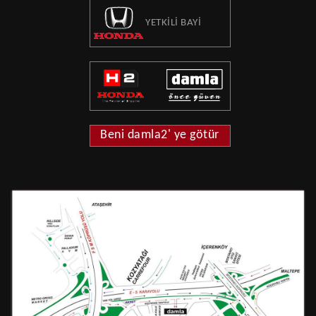
YETKİLİ BAYİ
Beni damla2' ye götür