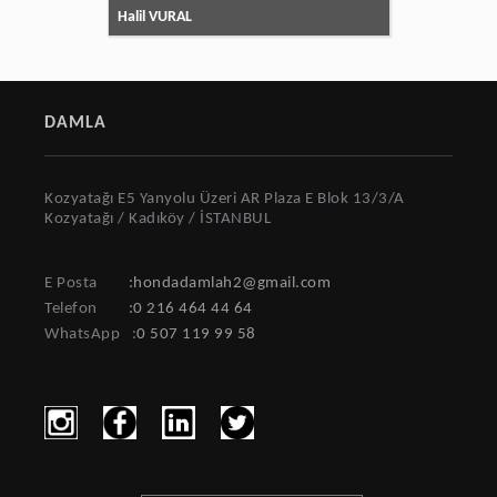
Halil VURAL
DAMLA
Kozyatağı E5 Yanyolu Üzeri AR Plaza E Blok 13/3/A
Kozyatağı / Kadıköy / İSTANBUL
E Posta
:hondadamlah2@gmail.com
Telefon
:0 216 464 44 64
WhatsApp
:
0 507 119 99 58