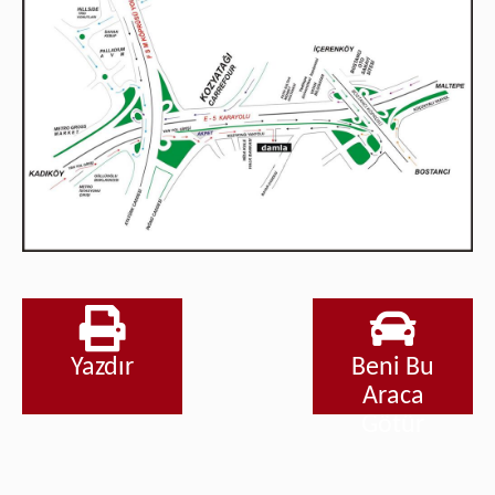
Yazdır
Beni Bu
Araca
Götür