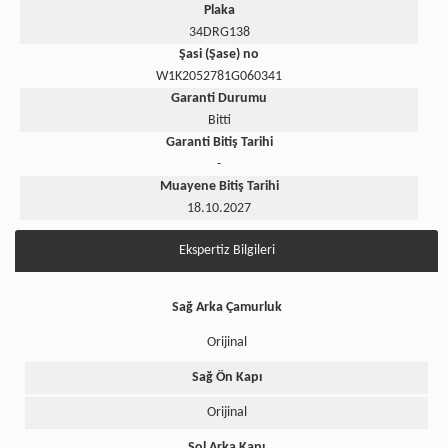
Plaka
34DRG138
Şasi (Şase) no
W1K2052781G060341
Garanti Durumu
Bitti
Garanti Bitiş Tarihi
-
Muayene Bitiş Tarihi
18.10.2027
Ekspertiz Bilgileri
Sağ Arka Çamurluk
Orijinal
Sağ Ön Kapı
Orijinal
Sol Arka Kapı