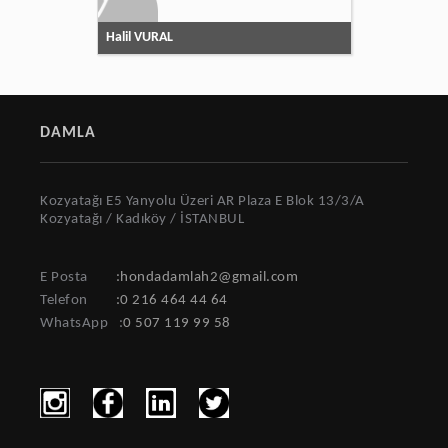
Halil VURAL
DAMLA
Kozyatağı E5 Yanyolu Üzeri AR Plaza E Blok 13/3/A
Kozyatağı / Kadıköy / İSTANBUL
E Posta
:hondadamlah2@gmail.com
Telefon
:0 216 464 44 64
WhatsApp
:
0 507 119 99 58