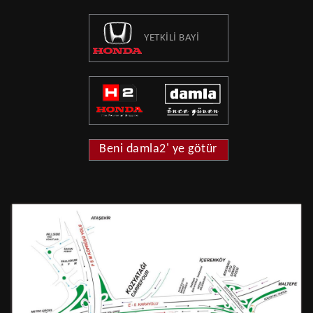
YETKİLİ BAYİ
Beni damla2' ye götür