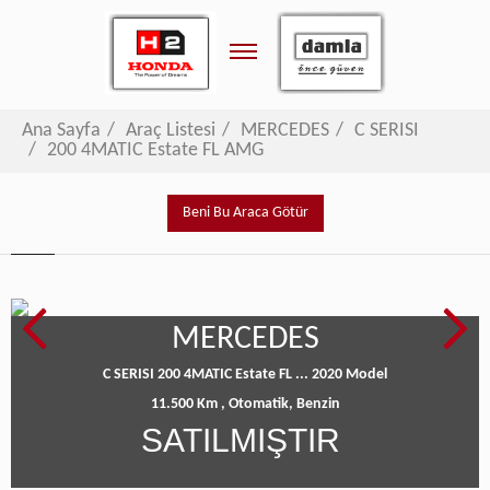
Toggle
navigation
Ana Sayfa
Araç Listesi
MERCEDES
C SERISI
200 4MATIC Estate FL AMG
Beni Bu Araca Götür
MERCEDES
C SERISI 200 4MATIC Estate FL ...
2020 Model
11.500 Km ,
Otomatik,
Benzin
SATILMIŞTIR