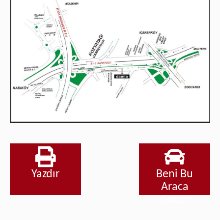
Yazdır
Beni Bu
Araca
Götür